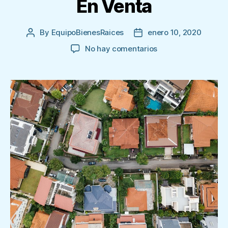
En Venta
By
EquipoBienesRaices
enero 10, 2020
Post
Post
author
date
en
No hay comentarios
Cómo
Encontrar
Casas
En
Venta