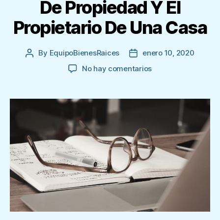
De Propiedad Y El
Propietario De Una Casa
By
EquipoBienesRaices
enero 10, 2020
Post
Post
author
date
en
No hay comentarios
Cómo
Investigar
El
Título
De
Propiedad
Y
El
Propietario
De
Una
Casa