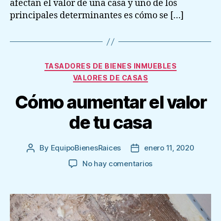
afectan el valor de una casa y uno de los
principales determinantes es cómo se […]
Categories
TASADORES DE BIENES INMUEBLES
VALORES DE CASAS
Cómo aumentar el valor
de tu casa
By
EquipoBienesRaices
enero 11, 2020
Post
Post
author
date
en
No hay comentarios
Cómo
aumentar
el
valor
de