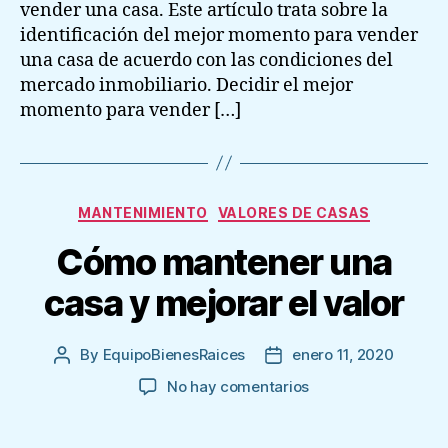
vender una casa. Este artículo trata sobre la
identificación del mejor momento para vender
una casa de acuerdo con las condiciones del
mercado inmobiliario. Decidir el mejor
momento para vender […]
Categories
MANTENIMIENTO
VALORES DE CASAS
Cómo mantener una
casa y mejorar el valor
By
EquipoBienesRaices
enero 11, 2020
Post
Post
author
date
en
No hay comentarios
Cómo
mantener