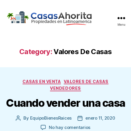
Menu
Inmobiliaria
Category:
Valores De Casas
Categories
CASAS EN VENTA
VALORES DE CASAS
VENDEDORES
Cuando vender una casa
By
EquipoBienesRaices
enero 11, 2020
Post
Post
author
date
en
No hay comentarios